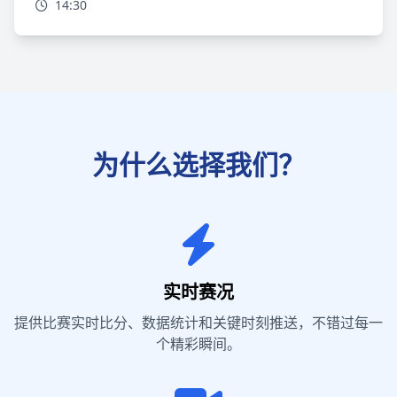
14:30
为什么选择我们？
实时赛况
提供比赛实时比分、数据统计和关键时刻推送，不错过每一
个精彩瞬间。