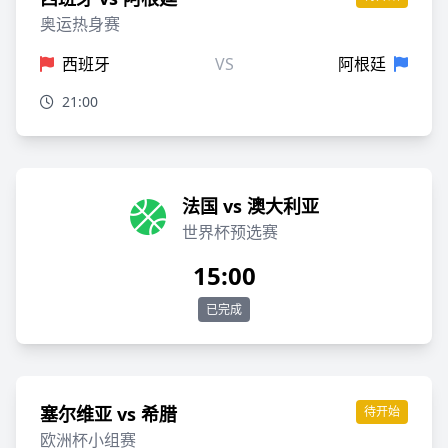
奥运热身赛
西班牙
VS
阿根廷
21:00
法国 vs 澳大利亚
世界杯预选赛
15:00
已完成
塞尔维亚 vs 希腊
待开始
欧洲杯小组赛