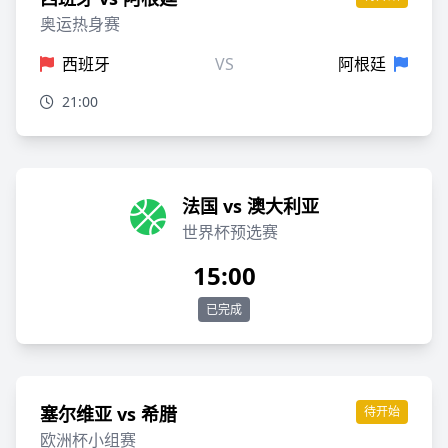
奥运热身赛
西班牙
VS
阿根廷
21:00
法国 vs 澳大利亚
世界杯预选赛
15:00
已完成
塞尔维亚 vs 希腊
待开始
欧洲杯小组赛