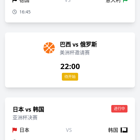
德国
VS
意大利
16:45
巴西 vs 俄罗斯
美洲杯邀请赛
22:00
待开始
日本 vs 韩国
进行中
亚洲杯决赛
日本
VS
韩国