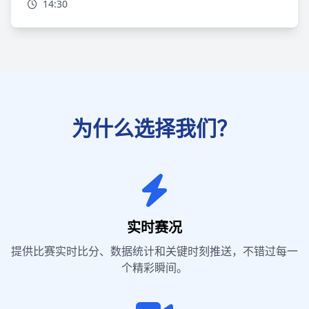
14:30
为什么选择我们？
实时赛况
提供比赛实时比分、数据统计和关键时刻推送，不错过每一
个精彩瞬间。