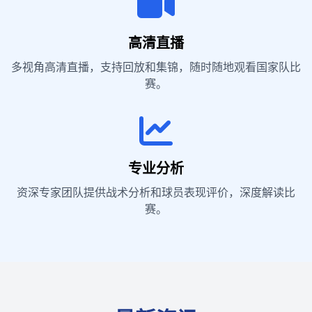
高清直播
多视角高清直播，支持回放和集锦，随时随地观看国家队比
赛。
专业分析
资深专家团队提供战术分析和球员表现评价，深度解读比
赛。