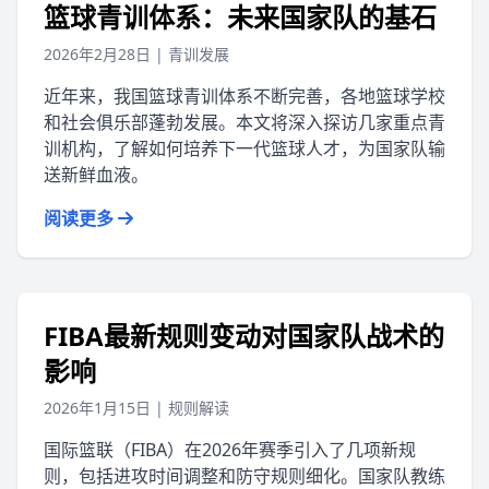
篮球青训体系：未来国家队的基石
2026年2月28日 | 青训发展
近年来，我国篮球青训体系不断完善，各地篮球学校
和社会俱乐部蓬勃发展。本文将深入探访几家重点青
训机构，了解如何培养下一代篮球人才，为国家队输
送新鲜血液。
阅读更多
FIBA最新规则变动对国家队战术的
影响
2026年1月15日 | 规则解读
国际篮联（FIBA）在2026年赛季引入了几项新规
则，包括进攻时间调整和防守规则细化。国家队教练