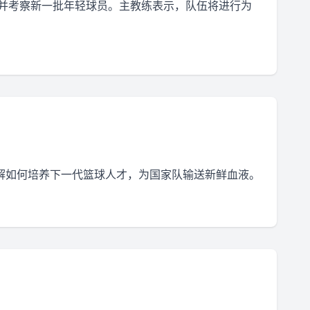
，并考察新一批年轻球员。主教练表示，队伍将进行为
解如何培养下一代篮球人才，为国家队输送新鲜血液。