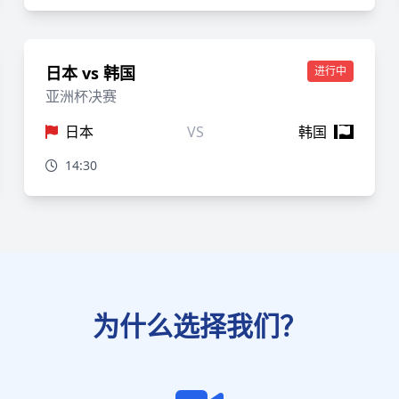
日本 vs 韩国
进行中
亚洲杯决赛
日本
VS
韩国
14:30
为什么选择我们？