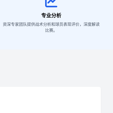
专业分析
资深专家团队提供战术分析和球员表现评价，深度解读
比赛。