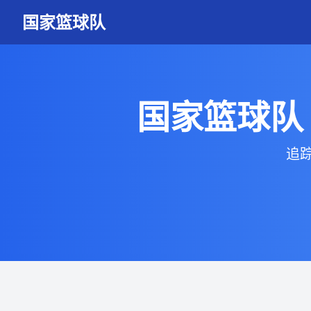
国家篮球队
国家篮球队
追