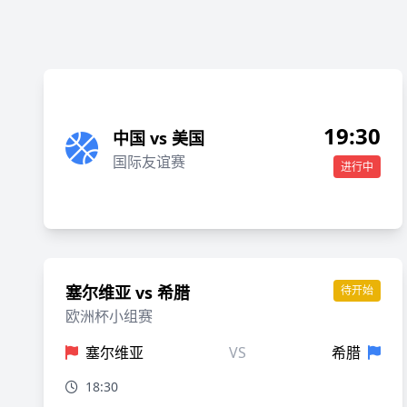
19:30
中国 vs 美国
国际友谊赛
进行中
塞尔维亚 vs 希腊
待开始
欧洲杯小组赛
塞尔维亚
VS
希腊
18:30