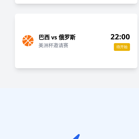
22:00
巴西 vs 俄罗斯
美洲杯邀请赛
待开始