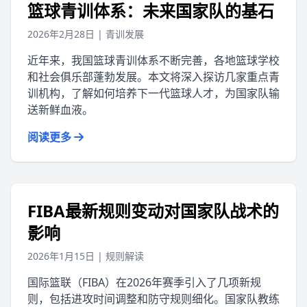
篮球青训体系：未来国家队的基石
2026年2月28日 | 青训发展
近年来，我国篮球青训体系不断完善，各地篮球学校
和社会俱乐部蓬勃发展。本文将深入探访几家重点青
训机构，了解如何培养下一代篮球人才，为国家队输
送新鲜血液。
阅读更多
FIBA最新规则变动对国家队战术的
影响
2026年1月15日 | 规则解读
国际篮联（FIBA）在2026年赛季引入了几项新规
则，包括进攻时间调整和防守规则细化。国家队教练