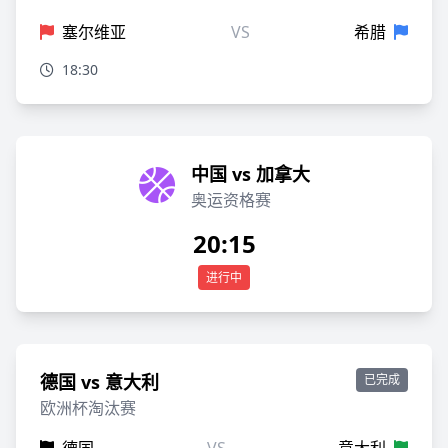
塞尔维亚
VS
希腊
18:30
中国 vs 加拿大
奥运资格赛
20:15
进行中
德国 vs 意大利
已完成
欧洲杯淘汰赛