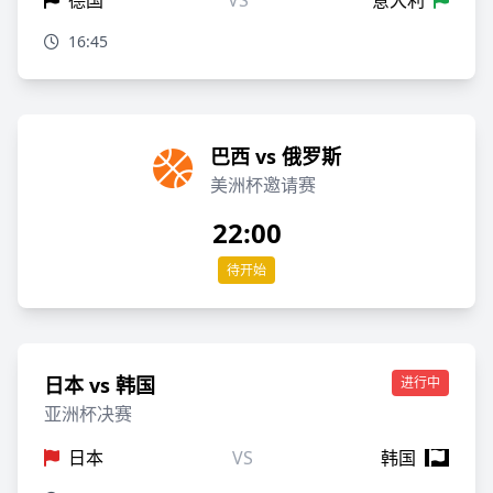
德国
VS
意大利
16:45
巴西 vs 俄罗斯
美洲杯邀请赛
22:00
待开始
日本 vs 韩国
进行中
亚洲杯决赛
日本
VS
韩国