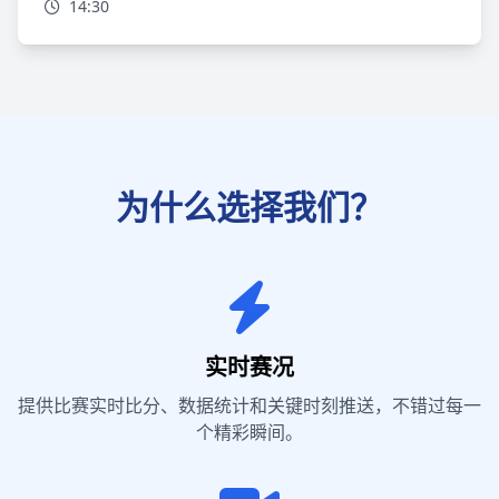
14:30
为什么选择我们？
实时赛况
提供比赛实时比分、数据统计和关键时刻推送，不错过每一
个精彩瞬间。