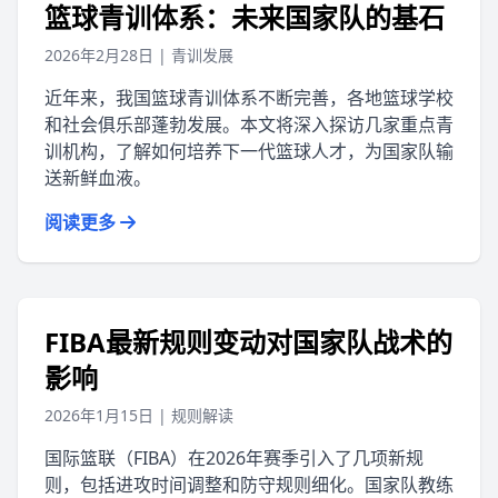
篮球青训体系：未来国家队的基石
2026年2月28日 | 青训发展
近年来，我国篮球青训体系不断完善，各地篮球学校
和社会俱乐部蓬勃发展。本文将深入探访几家重点青
训机构，了解如何培养下一代篮球人才，为国家队输
送新鲜血液。
阅读更多
FIBA最新规则变动对国家队战术的
影响
2026年1月15日 | 规则解读
国际篮联（FIBA）在2026年赛季引入了几项新规
则，包括进攻时间调整和防守规则细化。国家队教练