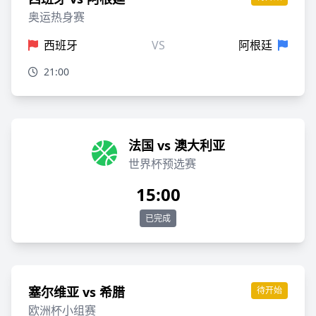
奥运热身赛
西班牙
VS
阿根廷
21:00
法国 vs 澳大利亚
世界杯预选赛
15:00
已完成
塞尔维亚 vs 希腊
待开始
欧洲杯小组赛