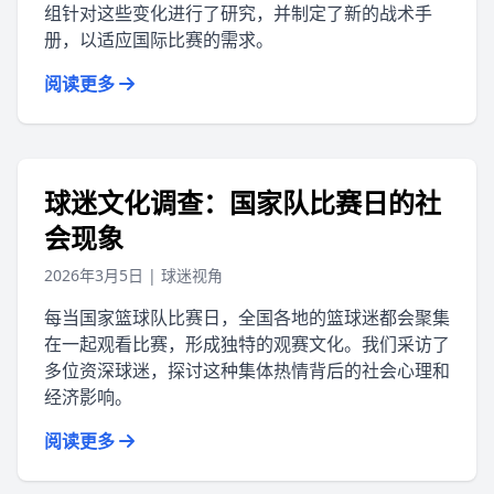
组针对这些变化进行了研究，并制定了新的战术手
册，以适应国际比赛的需求。
阅读更多
球迷文化调查：国家队比赛日的社
会现象
2026年3月5日 | 球迷视角
每当国家篮球队比赛日，全国各地的篮球迷都会聚集
在一起观看比赛，形成独特的观赛文化。我们采访了
多位资深球迷，探讨这种集体热情背后的社会心理和
经济影响。
阅读更多