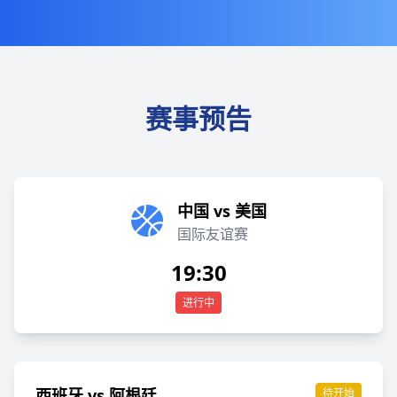
赛事预告
中国 vs 美国
国际友谊赛
19:30
进行中
西班牙 vs 阿根廷
待开始