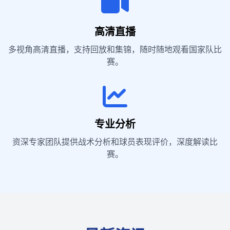
高清直播
多视角高清直播，支持回放和集锦，随时随地观看国家队比
赛。
专业分析
资深专家团队提供战术分析和球员表现评价，深度解读比
赛。