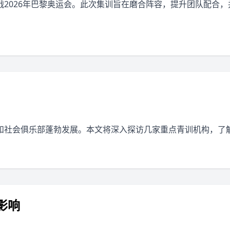
2026年巴黎奥运会。此次集训旨在磨合阵容，提升团队配合
和社会俱乐部蓬勃发展。本文将深入探访几家重点青训机构，了
影响