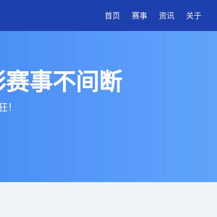
首页
赛事
资讯
关于
彩赛事不间断
狂！