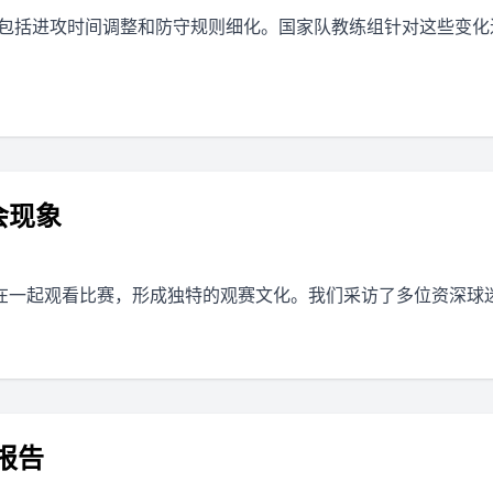
规则，包括进攻时间调整和防守规则细化。国家队教练组针对这些变
会现象
在一起观看比赛，形成独特的观赛文化。我们采访了多位资深球
报告