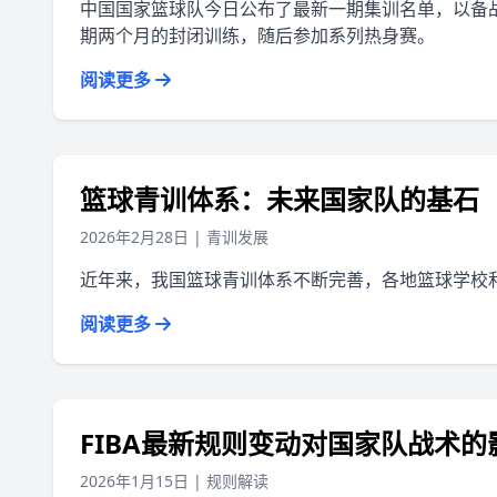
中国国家篮球队今日公布了最新一期集训名单，以备战
期两个月的封闭训练，随后参加系列热身赛。
阅读更多
篮球青训体系：未来国家队的基石
2026年2月28日 | 青训发展
近年来，我国篮球青训体系不断完善，各地篮球学校
阅读更多
FIBA最新规则变动对国家队战术的
2026年1月15日 | 规则解读