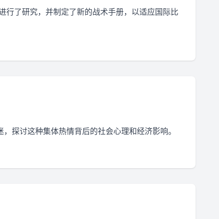
化进行了研究，并制定了新的战术手册，以适应国际比
迷，探讨这种集体热情背后的社会心理和经济影响。