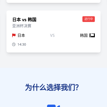
日本 vs 韩国
进行中
亚洲杯决赛
日本
VS
韩国
14:30
为什么选择我们？