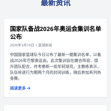
最新资讯
国家队备战2026年奥运会集训名单
公布
2026年3月10日 | 篮球新闻
中国国家篮球队今日公布了最新一期集训名单，以备
战2026年巴黎奥运会。此次集训旨在磨合阵容，提
升团队配合，并考察新一批年轻球员。主教练表示，
队伍将进行为期两个月的封闭训练，随后参加系列热
身赛。
阅读更多