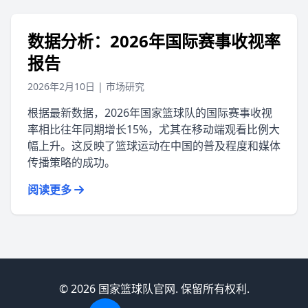
数据分析：2026年国际赛事收视率
报告
2026年2月10日 | 市场研究
根据最新数据，2026年国家篮球队的国际赛事收视
率相比往年同期增长15%，尤其在移动端观看比例大
幅上升。这反映了篮球运动在中国的普及程度和媒体
传播策略的成功。
阅读更多
© 2026 国家篮球队官网. 保留所有权利.