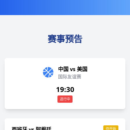
赛事预告
中国 vs 美国
国际友谊赛
19:30
进行中
西班牙 vs 阿根廷
待开始