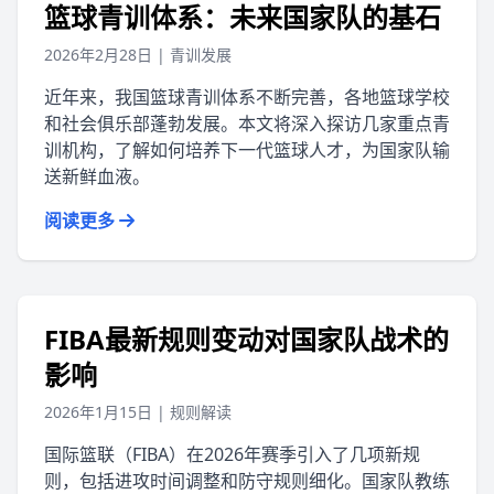
篮球青训体系：未来国家队的基石
2026年2月28日 | 青训发展
近年来，我国篮球青训体系不断完善，各地篮球学校
和社会俱乐部蓬勃发展。本文将深入探访几家重点青
训机构，了解如何培养下一代篮球人才，为国家队输
送新鲜血液。
阅读更多
FIBA最新规则变动对国家队战术的
影响
2026年1月15日 | 规则解读
国际篮联（FIBA）在2026年赛季引入了几项新规
则，包括进攻时间调整和防守规则细化。国家队教练