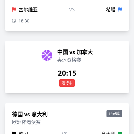
塞尔维亚
VS
希腊
18:30
中国 vs 加拿大
奥运资格赛
20:15
进行中
德国 vs 意大利
已完成
欧洲杯淘汰赛