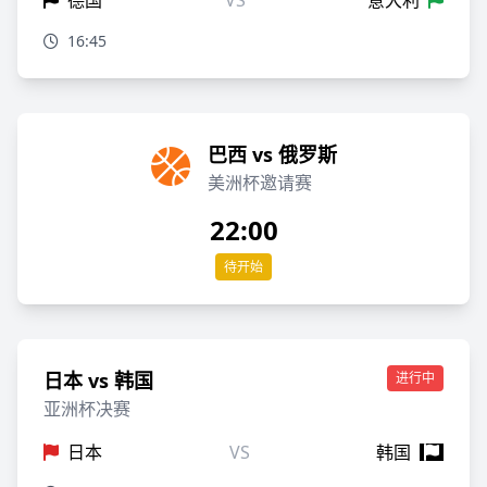
德国
VS
意大利
16:45
巴西 vs 俄罗斯
美洲杯邀请赛
22:00
待开始
日本 vs 韩国
进行中
亚洲杯决赛
日本
VS
韩国