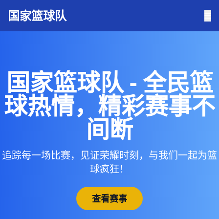
国家篮球队
国家篮球队 - 全民篮
球热情，精彩赛事不
间断
追踪每一场比赛，见证荣耀时刻，与我们一起为篮
球疯狂！
查看赛事