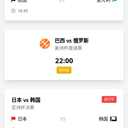
德国
VS
意大利
16:45
巴西 vs 俄罗斯
美洲杯邀请赛
22:00
待开始
日本 vs 韩国
进行中
亚洲杯决赛
日本
VS
韩国