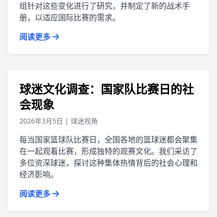
组针对这些变化进行了研究，并制定了新的战术手
册，以适应国际比赛的需求。
阅读更多
球迷文化调查：国家队比赛日的社
会现象
2026年3月5日 | 球迷视角
每当国家篮球队比赛日，全国各地的篮球迷都会聚集
在一起观看比赛，形成独特的观赛文化。我们采访了
多位资深球迷，探讨这种集体热情背后的社会心理和
经济影响。
阅读更多