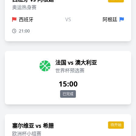
奥运热身赛
西班牙
VS
阿根廷
21:00
法国 vs 澳大利亚
世界杯预选赛
15:00
已完成
塞尔维亚 vs 希腊
待开始
欧洲杯小组赛