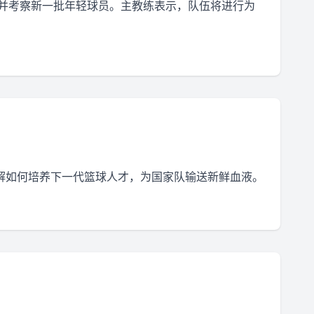
，并考察新一批年轻球员。主教练表示，队伍将进行为
解如何培养下一代篮球人才，为国家队输送新鲜血液。