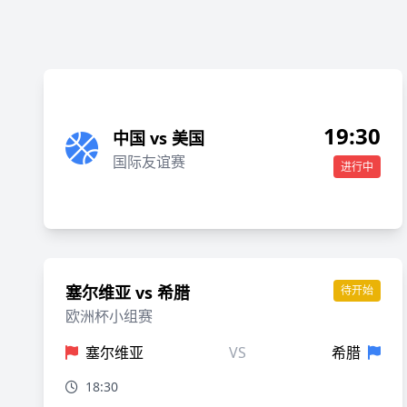
19:30
中国 vs 美国
国际友谊赛
进行中
塞尔维亚 vs 希腊
待开始
欧洲杯小组赛
塞尔维亚
VS
希腊
18:30