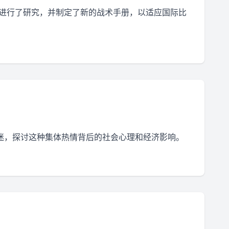
化进行了研究，并制定了新的战术手册，以适应国际比
迷，探讨这种集体热情背后的社会心理和经济影响。