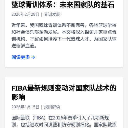
篮球青训体系：未来国家队的基石
2026年2月28日 | 青训发展
近年来，我国篮球青训体系不断完善，各地篮球学校
和社会俱乐部蓬勃发展。本文将深入探访几家重点青
训机构，了解如何培养下一代篮球人才，为国家队输
送新鲜血液。
阅读更多
FIBA最新规则变动对国家队战术的
影响
2026年1月15日 | 规则解读
国际篮联（FIBA）在2026年赛季引入了几项新规
则，包括进攻时间调整和防守规则细化。国家队教练