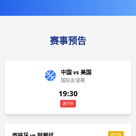
赛事预告
中国 vs 美国
国际友谊赛
19:30
进行中
西班牙 vs 阿根廷
待开始