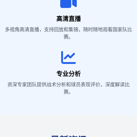
高清直播
多视角高清直播，支持回放和集锦，随时随地观看国家队比
赛。
专业分析
资深专家团队提供战术分析和球员表现评价，深度解读比
赛。